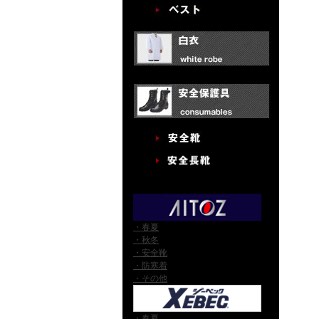
・春夏
・秋冬
・安全靴
・防寒着
・その他
・春夏