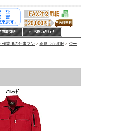
＞作業服の仕事マン
>
春夏つなぎ服
>
ジー