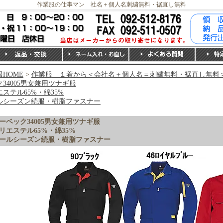
作業服の仕事マン 社名＋個人名刺繍無料・裾直し無料
HOME
>
作業服 １着から＜会社名＋個人名＝刺繍無料・裾直し無料
34005男女兼用ツナギ服
ステル65%・綿35%
ルシーズン続服・樹脂ファスナー
ーベック34005男女兼用ツナギ服
リエステル65%・綿35%
ールシーズン続服・樹脂ファスナー