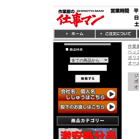
作業服
ベック
ポリエ
オー
ジ
ポ
オ