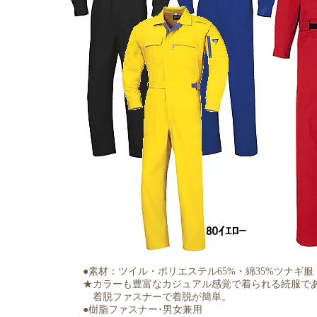
●素材：ツイル・ポリエステル65%・綿35%ツナギ服
★カラーも豊富なカジュアル感覚で着られる続服で
着脱ファスナーで着脱が簡単。
●樹脂ファスナー･男女兼用