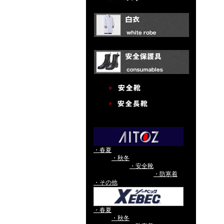
・春夏
・秋冬
・安全靴
・防寒着
・その他
・春夏
・秋冬