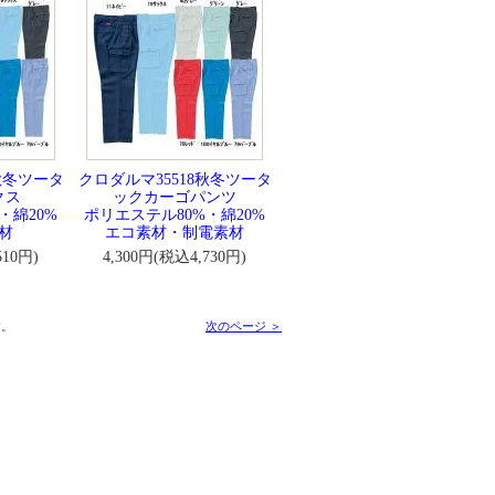
秋冬ツータ
クロダルマ35518秋冬ツータ
クス
ックカーゴパンツ
・綿20%
ポリエステル80%・綿20%
材
エコ素材・制電素材
510円)
4,300円(税込4,730円)
す。
次のページ ＞