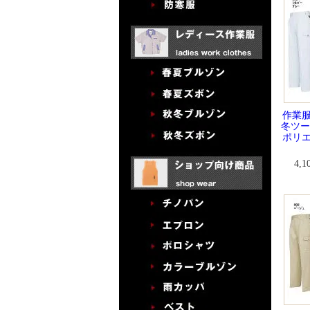
作業服
冬ツー
ポリエ
4,