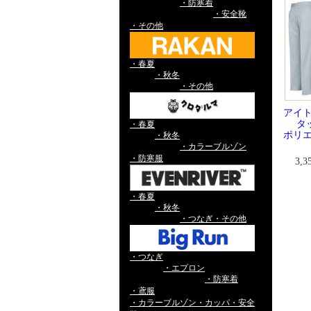
・防寒着
・安全靴
・その他
・春夏
・秋冬
・その他
アイト
タ
・春夏
ポリエ
・秋冬
・カラーブルゾン
・防寒服
3,
・春夏
・秋冬
・つなぎ・その他
・つなぎ
・エプロン
・防寒着
・鳶服
・カラーブルゾン・カッパ・安全