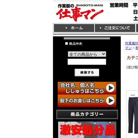
作業服H
マン
>
カテ
[並び