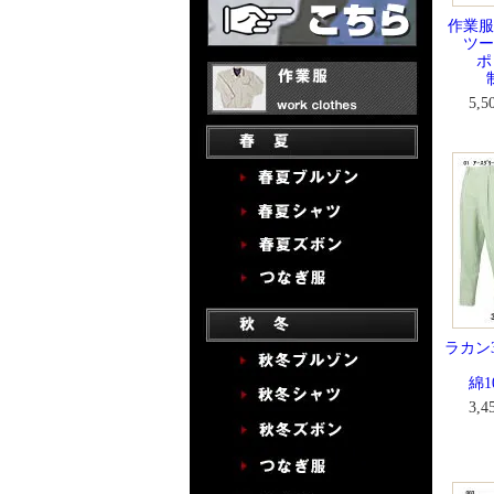
作業服
ツー
ポ
5,
ラカン
綿
3,