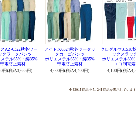
スAZ-6322秋冬ツー
アイトス6324秋冬ツータッ
クロダルマ31518
ックワークパンツ
クカーゴパンツ
ックスラッ
ステル65%・綿35%
ポリエステル65%・綿35%
ポリエステル80%
帯電防止素材
帯電防止素材
エコ制電素
350円(税込3,685円)
4,000円(税込4,400円)
4,100円(税込4,
全 [201] 商品中 [1-24] 商品を表示していま