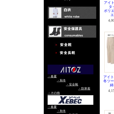
アイト
タ
ポリエ
エ
4,
・春夏
アイトス
・秋冬
冬ツー
・安全靴
綿
・防寒着
4,
・その他
・春夏
・秋冬