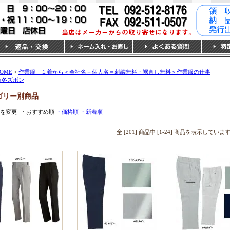
OME
>
作業服 １着から＜会社名＋個人名＝刺繍無料・裾直し無料＞作業服の仕事
秋冬ズボン
ゴリー別商品
順を変更]
・おすすめ順
・価格順
・新着順
全 [201] 商品中 [1-24] 商品を表示していま